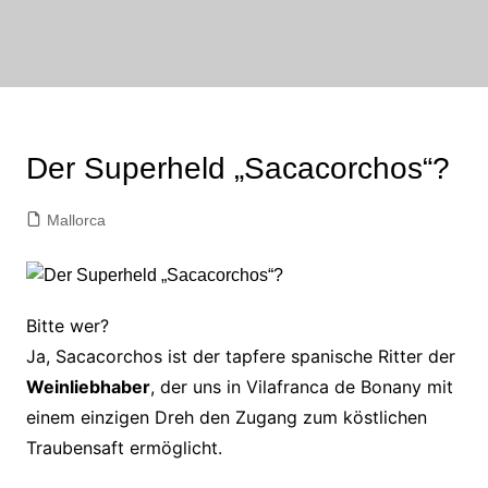
Zum
Inhalt
bornewasser :
springen
media
FAIRwirklichen
Der Superheld „Sacacorchos“?
Mallorca
Bitte wer?
Ja, Sacacorchos ist der tapfere spanische Ritter der
Weinliebhaber
, der uns in Vilafranca de Bonany mit
einem einzigen Dreh den Zugang zum köstlichen
Traubensaft ermöglicht.