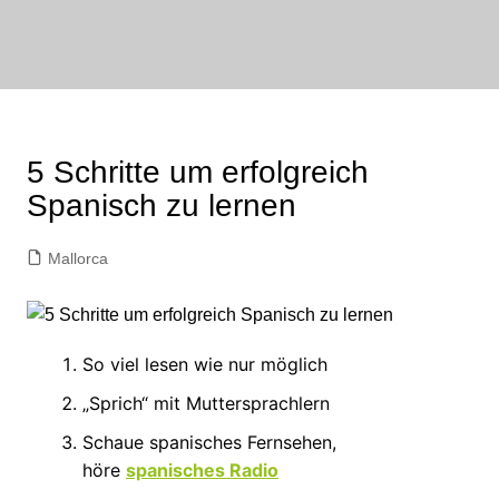
Zum
Inhalt
bornewasser :
springen
media
FAIRwirklichen
5 Schritte um erfolgreich
Spanisch zu lernen
Mallorca
So viel lesen wie nur möglich
„Sprich“ mit Muttersprachlern
Schaue spanisches Fernsehen,
höre
spanisches Radio