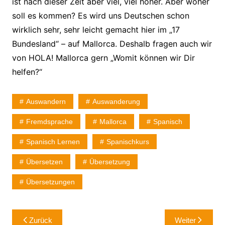
ist nach dieser Zeit aber viel, viel höher. Aber woher
soll es kommen? Es wird uns Deutschen schon
wirklich sehr, sehr leicht gemacht hier im „17
Bundesland“ – auf Mallorca. Deshalb fragen auch wir
von HOLA! Mallorca gern „Womit können wir Dir
helfen?“
Auswandern
Auswanderung
Fremdsprache
Mallorca
Spanisch
Spanisch Lernen
Spanischkurs
Übersetzen
Übersetzung
Übersetzungen
Beitragsnavigation
Zurück
Weiter