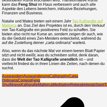
besonderen Kunst erschaffen wird. Transformative Kunst
kann das
Feng Shui
im Haus verbessern und auch alle
Aspekte des Lebens bereichern, inklusive Beziehungen,
Finanzen und Business.
Natalie und Matea bieten seit einem Jahr
Tao Kalligrafie auf
Mallorca
an. Das Ziel des Projektes ist es, durch den Verkauf
von Tao Kalligrafie ein positiveres Feld zu schaffen. Sie
bieten also nicht nur Kurse an, sondern zeigen dir auch, wie
du die Geduld eines Zen-Meisters entwickelst, während du
auf die Zustellung deiner „carta ordinaria“ wartest.
Also, wenn du das nächste Mal vor einem leeren Blatt Papier
sitzt und nicht weißt, was du schreiben sollst, denk daran,
dass die
Welt der Tao Kalligrafie unendlich
ist – und
vielleicht findest du in ihren Linien die Zeilen, nach denen du
suchst.
Auswandern
Auswanderung
Calligraphy
Carta
Ordinaria
Correos
Feng
Shui
fitness
Kalligrafie
Mallorca
Meditation
Retreat
retreats
Sport
T
Beitragsnavigation