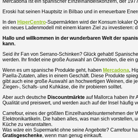
Mercadona ist ein spanischer Einzelhandelskonzern, der 1977
Eroski hat seinen Hauptsitz in Bilbao und in erneuerbare Ene
In den
HiperCentro
-Supermärkten wird der Konsum lokaler Qu
ein neues Ladenmodell mit einem klaren Ziel zu investieren: 
Hallo und willkommen in der wunderbaren Welt der span
kann.
Seid ihr Fan von Serrano-Schinken? Glück gehabt! Spanisch
werden. Ihr findet eine große Auswahl an Olivenölen, die ein
Wenn es um spanische Produkte geht, haben
Mercadona
, H
Paella-Zutaten, alles in einem Geschäft. Diese Produkte spie
gibt auch eine große Auswahl an hochwertigen Weinen, die je
Ziegen-, Schafs- und Kuhkäse, die ihr probieren solltet.
Aber auch deutsche
Discountmärkte
auf Mallorca haben ihr 
Qualität und preiswert, und werden auch auf der Insel häufig
Carrefour, eines der größten Einzelhandelsunternehmen der Wel
Elektronikartikeln. Die haben alles, was man sich vorstellen,
Küche zu veranstalten.
Was wäre ein Supermarkt ohne seine Angebote? Carrefour ha
Gratisgeschenke
, wenn man genug einkauft.