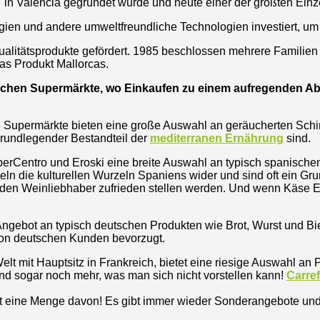
 in Valencia gegründet wurde und heute einer der größten Einze
rgien und andere umweltfreundliche Technologien investiert, u
alitätsprodukte gefördert. 1985 beschlossen mehrere Familien 
das Produkt Mallorcas.
ischen Supermärkte, wo Einkaufen zu einem aufregenden 
e Supermärkte bieten eine große Auswahl an geräucherten Sc
 grundlegender Bestandteil der
mediterranen Ernährung
sind.
iperCentro und Eroski eine breite Auswahl an typisch spanische
geln die kulturellen Wurzeln Spaniens wider und sind oft ein G
den Weinliebhaber zufrieden stellen werden. Und wenn Käse Eue
Angebot an typisch deutschen Produkten wie Brot, Wurst und B
 von deutschen Kunden bevorzugt.
t mit Hauptsitz in Frankreich, bietet eine riesige Auswahl an 
 und sogar noch mehr, was man sich nicht vorstellen kann!
Carre
t eine Menge davon! Es gibt immer wieder Sonderangebote un