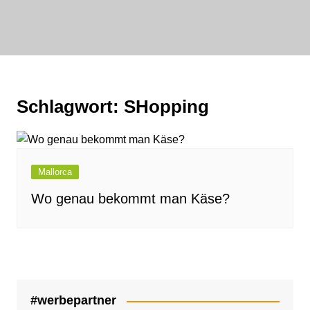
Zum
Inhalt
bornewasser :
springen
media
FAIRwirklichen
Schlagwort:
SHopping
Mallorca
Wo genau bekommt man Käse?
#werbepartner