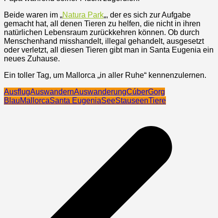
Beide waren im „
Natura Park
„, der es sich zur Aufgabe
gemacht hat, all denen Tieren zu helfen, die nicht in ihren
natürlichen Lebensraum zurückkehren können. Ob durch
Menschenhand misshandelt, illegal gehandelt, ausgesetzt
oder verletzt, all diesen Tieren gibt man in Santa Eugenia ein
neues Zuhause.
Ein toller Tag, um Mallorca „in aller Ruhe“ kennenzulernen.
Ausflug
Auswandern
Auswanderung
Cúber
Gorg
Blau
Mallorca
Santa Eugenia
See
Stauseen
Tiere
Beitragsnavigation