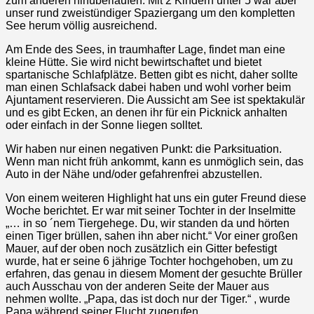
zum anderen hinüberlaufen. Mit 2 Kindern unter 5 war aber
unser rund zweistündiger Spaziergang um den kompletten
See herum völlig ausreichend.
Am Ende des Sees, in traumhafter Lage, findet man eine
kleine Hütte. Sie wird nicht bewirtschaftet und bietet
spartanische Schlafplätze. Betten gibt es nicht, daher sollte
man einen Schlafsack dabei haben und wohl vorher beim
Ajuntament reservieren. Die Aussicht am See ist spektakulär
und es gibt Ecken, an denen ihr für ein Picknick anhalten
oder einfach in der Sonne liegen solltet.
Wir haben nur einen negativen Punkt: die Parksituation.
Wenn man nicht früh ankommt, kann es unmöglich sein, das
Auto in der Nähe und/oder gefahrenfrei abzustellen.
Von einem weiteren Highlight hat uns ein guter Freund diese
Woche berichtet. Er war mit seiner Tochter in der Inselmitte
„… in so ´nem Tiergehege. Du, wir standen da und hörten
einen Tiger brüllen, sahen ihn aber nicht.“ Vor einer großen
Mauer, auf der oben noch zusätzlich ein Gitter befestigt
wurde, hat er seine 6 jährige Tochter hochgehoben, um zu
erfahren, das genau in diesem Moment der gesuchte Brüller
auch Ausschau von der anderen Seite der Mauer aus
nehmen wollte. „Papa, das ist doch nur der Tiger.“ , wurde
Papa während seiner Flucht zugerufen.