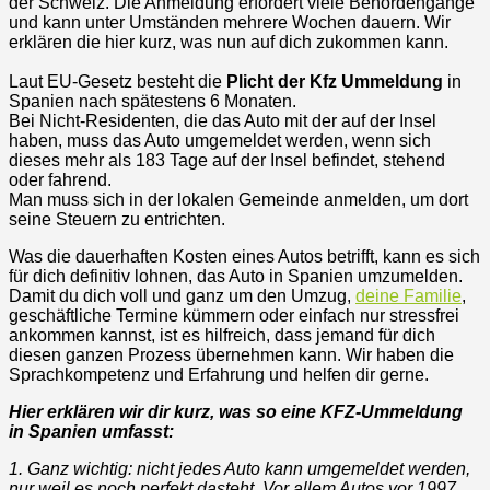
der Schweiz. Die Anmeldung erfordert viele Behördengänge
und kann unter Umständen mehrere Wochen dauern. Wir
erklären die hier kurz, was nun auf dich zukommen kann.
Laut EU-Gesetz besteht die
Plicht der Kfz Ummeldung
in
Spanien nach spätestens 6 Monaten.
Bei Nicht-Residenten, die das Auto mit der auf der Insel
haben, muss das Auto umgemeldet werden, wenn sich
dieses mehr als 183 Tage auf der Insel befindet, stehend
oder fahrend.
Man muss sich in der lokalen Gemeinde anmelden, um dort
seine Steuern zu entrichten.
Was die dauerhaften Kosten eines Autos betrifft, kann es sich
für dich definitiv lohnen, das Auto in Spanien umzumelden.
Damit du dich voll und ganz um den Umzug,
deine Familie
,
geschäftliche Termine kümmern oder einfach nur stressfrei
ankommen kannst, ist es hilfreich, dass jemand für dich
diesen ganzen Prozess übernehmen kann. Wir haben die
Sprachkompetenz und Erfahrung und helfen dir gerne.
Hier erklären wir dir kurz, was so eine KFZ-Ummeldung
in Spanien umfasst:
1. Ganz wichtig: nicht jedes Auto kann umgemeldet werden,
nur weil es noch perfekt dasteht. Vor allem Autos vor 1997.