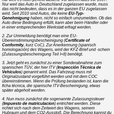
Nur weil das Auto in Deutschland zugelassen wurde, muss
das nicht bedeuten, dass es in der ganzen EU zugelassen
wird. Seit 2010 sind Autos, die keine
EU-Typ-
Genehmigung
haben, nicht so einfach umzumelden. Ob das
Auto diese Bedingung erfüllt, kann aber beim Händler oder
in einer entsprechenden Werkstatt erfragt werden.
2. Zur Ummeldung benötigt man eine EU-
Übereinstimmungsbescheinigung (
Certificate of
Conformity
, kurz CoC). Zur Anerkennung (spanisch
homologación) des Wagens, wird der KFZ-Brief und -schein
(Zulassungsbescheinigung Teil I+II) benötigt.
3. Jetzt geht es zunächst zu einer Sonderabnahme zum
spanischen TÜV, der hier ITV (
Inspección Técnica de
Vehiculos
) genannt wird. Das Fahrzeug muss mit
Originalzustand vorgeführt werden und mit dem COC
übereinstimmen. Wenn die Prüfung bestanden ist, kann die
ficha técnica, die spanische ITV-Bescheinigung, etwas
später abgeholt werden.
4. Nun muss zunächst die sogenannte Zulassungssteuer
(
Impuesto de matriculacion
) entrichtet werden. Diese
richtet sich nach dem Zeitwert des Wagens, seinem
Hubraum und dem CO2-Ausstoß. Die Berechnung kannst du