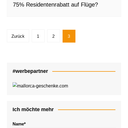
75% Residentenrabatt auf Flüge?
Seitennummerierung
Zurück
1
2
3
der
Beiträge
#werbepartner
Ich möchte mehr
Name*