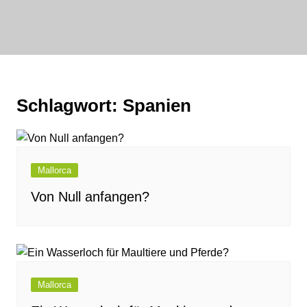
Zum
Inhalt
bornewasser :
springen
media
FAIRwirklichen
Schlagwort:
Spanien
Mallorca
Von Null anfangen?
Mallorca