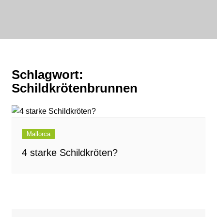
Zum
Inhalt
bornewasser :
springen
media
FAIRwirklichen
Schlagwort:
Schildkrötenbrunnen
Mallorca
4 starke Schildkröten?