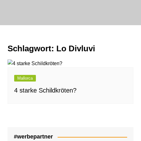
Zum
Inhalt
bornewasser :
springen
media
FAIRwirklichen
Schlagwort:
Lo Divluvi
Mallorca
4 starke Schildkröten?
#werbepartner