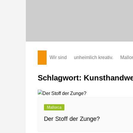
Zum
Inhalt
springen
Wir sind
unheimlich kreativ.
Mallo
Schlagwort:
Kunsthandwe
Mallorca
Der Stoff der Zunge?