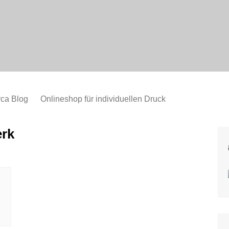
bornewasser : me
rca Blog
Onlineshop für individuellen Druck
rk