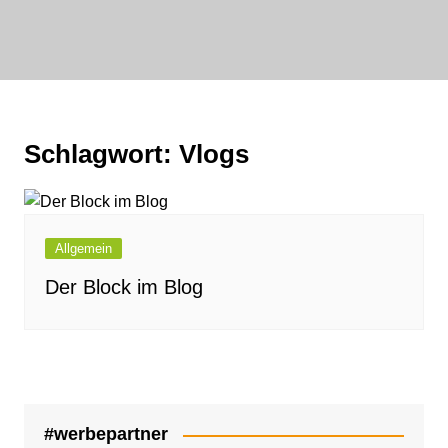
Zum
Inhalt
bornewasser :
springen
media
FAIRwirklichen
Schlagwort:
Vlogs
Allgemein
Der Block im Blog
#werbepartner