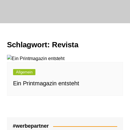
Zum
Inhalt
bornewasser :
springen
media
FAIRwirklichen
Schlagwort:
Revista
Allgemein
Ein Printmagazin entsteht
#werbepartner