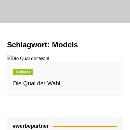
Zum
Inhalt
bornewasser :
springen
media
FAIRwirklichen
Schlagwort:
Models
Mallorca
Die Qual der Wahl
#werbepartner