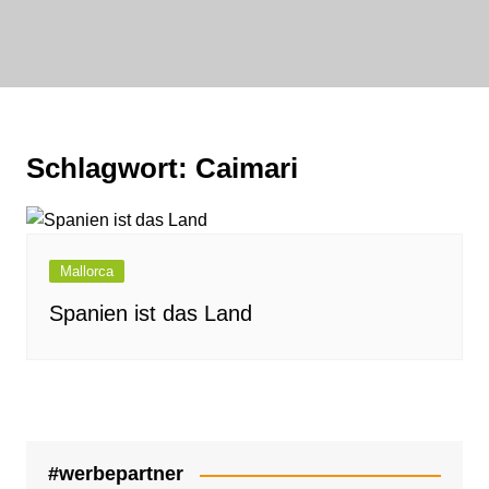
Zum
Inhalt
bornewasser :
springen
media
FAIRwirklichen
Schlagwort:
Caimari
Mallorca
Spanien ist das Land
#werbepartner